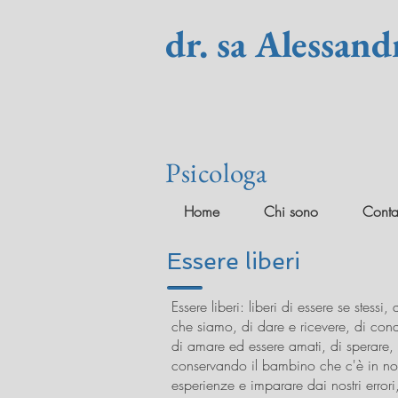
dr. sa Alessand
Psicologa
Home
Chi sono
Contat
Essere liberi
Essere liberi: liberi di essere se stess
che siamo, di dare e ricevere, di cond
di amare ed essere amati, di sperare, d
conservando il bambino che c'è in noi, 
esperienze e imparare dai nostri errori, 