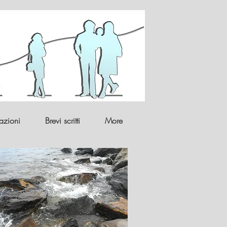
azioni
Brevi scritti
More