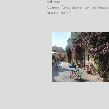
dell'altro....
Come si fa ad essere liberi, sentendos
"essere liberi?"