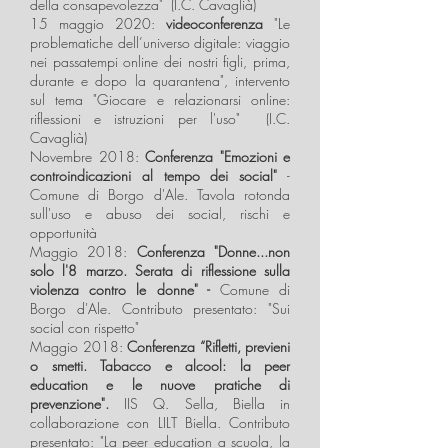
della consapevolezza" (I.C. Cavaglià)
15 maggio 2020:
videoconferenza
"Le
problematiche dell’universo digitale: viaggio
nei passatempi online dei nostri figli, prima,
durante e dopo la quarantena", intervento
sul tema "Giocare e relazionarsi online:
riflessioni e istruzioni per l'uso" (I.C.
Cavaglià)
Novembre 2018:
Conferenza "Emozioni e
controindicazioni al tempo dei social"
-
Comune di Borgo d'Ale. Tavola rotonda
sull'uso e abuso dei social, rischi e
opportunità
Maggio 2018:
Conferenza "Donne...non
solo l'8 marzo. Serata di riflessione sulla
violenza contro le donne" -
Comune di
Borgo d'Ale. Contributo presentato: "Sui
social con rispetto"
Maggio 2018:
Conferenza “Rifletti, previeni
o smetti. Tabacco e alcool: la peer
education e le nuove pratiche di
prevenzione".
IIS Q. Sella, Biella in
collaborazione con LILT Biella. Contributo
presentato: "La peer education a scuola, la