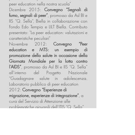
peer education nella nostra scuola"
Dicembre 2015:
Convegno “Segnali di
fumo, segnali di peer”
, promosso da Asl BI e
IIS “Q. Sella”, Biella in collaborazione con
Fondo Edo Tempia e LILT Biella. Contributo
presentato: "La peer education: valutazioni e
caratteristiche peculiari"
Novembre 2012:
Convegno “Peer
education e MTS: un esempio di
promozione della salute in occasione della
Giornata Mondiale per la lotta contro
l’AIDS”
, promosso da Asl BI e IIS “Q. Sella”
all’interno del Progetto Nazionale
“Guadagnare salute in adolescenza.
Laboratorio pubblico di peer education
2012:
Convegno “Esperienze di
migrazione, esperienze di integrazione”
, a
cura del Servizio di Attenzione alle
problematiche giovanili dell’ITIS “Q. Sella”
di Biella
Urbino, dicembre 2002: “
Quarto
Congresso Nazionale della Società Italiana
di Psicologia dell’Educazione e della