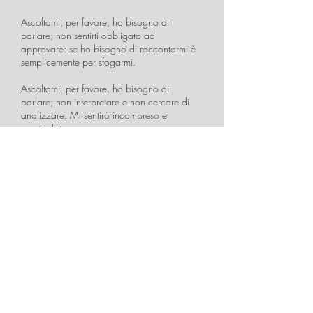
Ascoltami, per favore, ho bisogno di
parlare; non sentirti obbligato ad
approvare: se ho bisogno di raccontarmi è
semplicemente per sfogarmi.
Ascoltami, per favore, ho bisogno di
parlare; non interpretare e non cercare di
analizzare. Mi sentirò incompreso e
manipolato.
Ascoltami, per favore, ho bisogno di
parlare; non interrompere per fare
domande. Non cercare di forzare il mio io
nascosto, io so fin dove posso e voglio
andare.
Ascoltami, per favore, ho bisogno di
parlare; rispetta i silenzi che mi fanno
camminare. Guardati bene dal frantumarli: è
da essi assai spesso che sono illuminato.
Adesso che mi hai ascoltato per bene ti