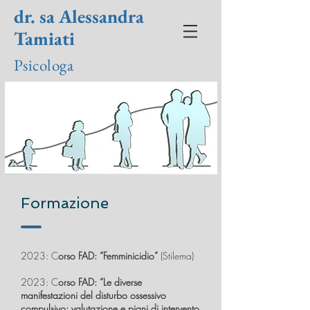
dr. sa Alessandra
Tamiati
Psicologa
Formazione
2023: C
orso FAD: “Femminicidio”
(Stilema)
2023: C
orso FAD: “Le diverse
manifestazioni del disturbo ossessivo
compulsivo: valutazione e piani di intervento