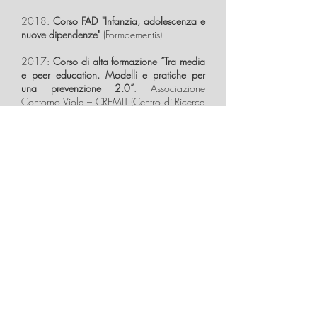
2018:
Corso FAD "Infanzia, adolescenza e
nuove dipendenze"
(Formaementis)
2017:
Corso di alta formazione “Tra media
e peer education. Modelli e pratiche per
una prevenzione 2.0”
. Associazione
Contorno Viola – CREMIT (Centro di Ricerca
Educazione Media e Tecnologia) Università
Cattolica del Sacro Cuore di Milano
2017:
Corso FAD "Il gioco d'azzardo in
Italia: dall'intrattenimento alla patologia"
(EDUISS, Istituto Superiore di Sanità)
2017:
MOOC "Virtualmente, approfondire
le virtù del web"
(CREMIT Università
Cattolica del Sacro Cuore di Milano)
2016:
MOOC "Spettro di comportamenti di
cyberbulling"
(CREMIT Università Cattolica
del Sacro Cuore di Milano) - rev.2018
2016:
MOOC "Peer and Media Education"