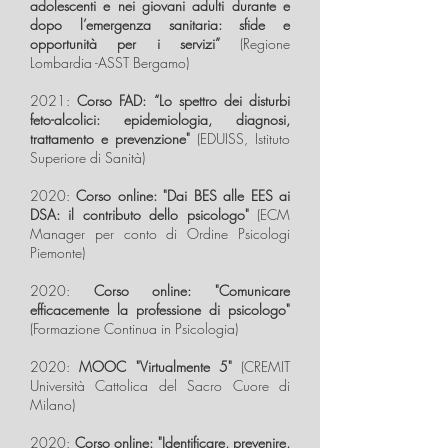
adolescenti e nei giovani adulti durante e
dopo l’emergenza sanitaria: sfide e
opportunità per i servizi”
(Regione
Lombardia -ASST Bergamo)
2021:
Corso FAD: “Lo spettro dei disturbi
feto-alcolici: epidemiologia, diagnosi,
trattamento e prevenzione"
(EDUISS, Istituto
Superiore di Sanità)
2020:
Corso online: "Dai BES alle EES ai
DSA: il contributo dello psicologo"
(ECM
Manager per conto di Ordine Psicologi
Piemonte)
2020:
Corso online: "Comunicare
efficacemente la professione di psicologo"
(Formazione Continua in Psicologia)
2020:
MOOC "Virtualmente 5"
(CREMIT
Università Cattolica del Sacro Cuore di
Milano)
2020:
Corso online: "Identificare, prevenire,