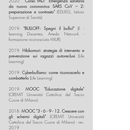
2020:
Corso FAD: “Emergenza sanitaria
da nuovo coronavirus SARS CoV – 2:
preparazione e contrasto"
(EDUISS, Istituto
Superiore di Sanità)
2019:
"BULLOFF: Spegni il bullo!"
(E -
learning Discentes, Artedo Network -
formazione riconosciuta MIUR)
2019:
Hikikomori: strategie di intervento e
prevenzione sui ragazzi autoreclusi
(Life
Learning)
2019:
Cyberbullismo: come riconoscerlo e
combatterlo
(Life Learning)
2019:
MOOC "Educazione digitale"
(CREMIT Università Cattolica del Sacro
Cuore di Milano)
2018:
MOOC "3 - 6 - 9 - 12. Crescere con
gli schermi digitali"
(CREMIT Università
Cattolica del Sacro Cuore di Milano) - rev.
2019