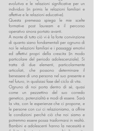
evolutiva e le relazioni significative per un
individuo (in primis le relazioni familiari e
affettive e le relazioni educative).
Questa premessa spiega le mie scelte
formative post lauream e il percorso
operativo sinora portato avanti.
A monte di tutto ciò vi è la forte convinzione
di quanto siano fondamentali per ognuno di
noi le relazioni familiari e i passaggi emotivi
ed affettivi propri della crescita (in modo
particolare del periodo adolescenziale). Si
tratta di due elementi, particolarmente
articolati, che possono determinare il
benessere di una persona nel suo presente e
nel futuro, in qualsiasi fase del ciclo di vita.
Ognuno di noi porta dentro di sé, quasi
come un pezzettino del suo corredo
genetico, potenzialità e modi di essere. Sarà
la vita, con le esperienze che ci propone, e
le persone con cui ci relazioniamo, a offrire
le condizioni perché ciò che noi siamo e
potremmo essere possa trasformarsi in realtà.
Bambini e adolescenti hanno la necessità e